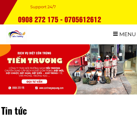
Support 24/7
0908 272 175 - 0705612612
MENU
Tin tức