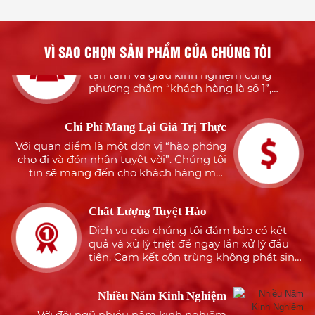
phẩm quy định tại
với tiêu chuẩn quốc
khách hàng
Điều 43 Nghị định
tế : - International
Tận Tâm Với Khách Hàng
91/2016/NĐ-CP
Pest Management
for the Food Industry
Với đội ngũ nhân viên chuyên nghiệp,
VÌ SAO CHỌN SẢN PHẨM CỦA CHÚNG TÔI
tận tâm và giàu kinh nghiệm cùng
– AIB International. -
phương châm “khách hàng là số 1”,
Authorised Installer
chúng tôi sẽ mang đến cho khách hàng
Certificate for Xterm
sự an tâm, hài lòng
(Termite bait system)
Chi Phí Mang Lại Giá Trị Thực
– Sumitomo
Với quan điểm là một đơn vị “hào phóng
Chemical Nhận thức
cho đi và đón nhận tuyệt vời”. Chúng tôi
được nguồn nhân
tin sẽ mang đến cho khách hàng một
lực là tài sản quý giá
dịch vụ tuyệt hảo nhưng đảm bảo tiết
kiệm tối đa
của công ty, vì thế
Chất Lượng Tuyệt Hảo
Cty TNHH Môi
Dịch vụ của chúng tôi đảm bảo có kết
Trường Xanh Tiến
quả và xử lý triệt để ngay lần xử lý đầu
Trương đã cố gắng
tiên. Cam kết côn trùng không phát sinh
tạo điều kiện cho đội
lại lần nữa
ngũ nhân viên tiếp
thu và học hỏi các
Nhiều Năm Kinh Nghiệm
kiến thức trong và
Với đội ngũ nhiều năm kinh nghiệm
ngoài nước trong
trong dịch vụ diệt côn trùng, khử khuẩn