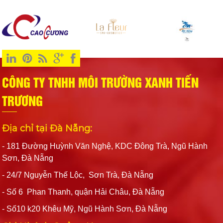
CÔNG TY TNHH MÔI TRƯỜNG XANH TIẾN
TRƯƠNG
Địa chỉ tại Đà Nẵng:
- 181 Đường Huỳnh Văn Nghệ, KDC Đông Trà, Ngũ Hành
Sơn, Đà Nẵng
- 24/7 Nguyễn Thế Lộc, Sơn Trà, Đà Nẵng
- Số 6 Phan Thanh, quận Hải Châu, Đà Nẵng
- Số10 k20 Khêu Mỹ, Ngũ Hành Sơn, Đà Nẵng