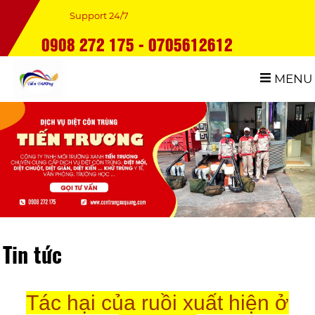
Support 24/7
0908 272 175 - 0705612612
MENU
Tin tức
Tác hại của ruồi xuất hiện ở