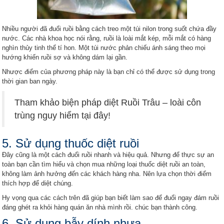
Nhiều người đã đuổi ruồi bằng cách treo một túi nilon trong suốt chứa đầy
nước. Các nhà khoa học nói rằng, ruồi là loài mắt kép, mỗi mắt có hàng
nghìn thủy tinh thể tí hon. Một túi nước phản chiếu ánh sáng theo mọi
hướng khiến ruồi sợ và không dám lại gần.
Nhược điểm của phương pháp này là bạn chỉ có thể được sử dụng trong
thời gian ban ngày.
Tham khảo biện pháp diệt Ruồi Trâu – loài côn
trùng nguy hiểm tại đây!
5. Sử dụng thuốc diệt ruồi
Đây cũng là một cách đuổi ruồi nhanh và hiệu quả. Nhưng để thực sự an
toàn bạn cần tìm hiểu và chọn mua những loại thuốc diệt ruồi an toàn,
không làm ảnh hưởng đến các khách hàng nha. Nên lựa chọn thời điểm
thích hợp để diệt chúng.
Hy vọng qua các cách trên đã giúp bạn biết làm sao để đuổi ngay đám ruồi
đáng ghét ra khỏi hàng quán ăn nhà mình rồi. chúc bạn thành công.
6. Sử dụng bẫy dính nhựa.