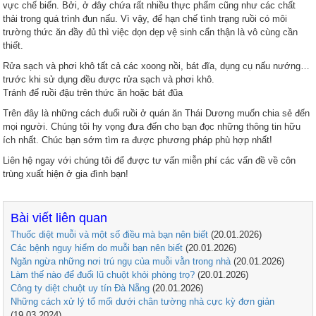
vực chế biến. Bởi, ở đây chứa rất nhiều thực phẩm cũng như các chất
thải trong quá trình đun nấu. Vì vậy, để hạn chế tình trạng ruồi có môi
trường thức ăn đầy đủ thì việc dọn dẹp vệ sinh cẩn thận là vô cùng cần
thiết.
Rửa sạch và phơi khô tất cả các xoong nồi, bát đĩa, dụng cụ nấu nướng…
trước khi sử dụng đều được rửa sạch và phơi khô.
Tránh để ruồi đậu trên thức ăn hoặc bát đũa
Trên đây là những cách đuổi ruồi ở quán ăn Thái Dương muốn chia sẻ đến
mọi người. Chúng tôi hy vọng đưa đến cho bạn đọc những thông tin hữu
ích nhất. Chúc bạn sớm tìm ra được phương pháp phù hợp nhất!
Liên hệ ngay với chúng tôi để được tư vấn miễn phí các vấn đề về côn
trùng xuất hiện ở gia đình bạn!
Bài viết liên quan
Thuốc diệt muỗi và một số điều mà bạn nên biết
(20.01.2026)
Các bệnh nguy hiểm do muỗi bạn nên biết
(20.01.2026)
Ngăn ngừa những nơi trú ngụ của muỗi vằn trong nhà
(20.01.2026)
Làm thế nào để đuổi lũ chuột khỏi phòng trọ?
(20.01.2026)
Công ty diệt chuột uy tín Đà Nẵng
(20.01.2026)
Những cách xử lý tổ mối dưới chân tường nhà cực kỳ đơn giản
(19.03.2024)