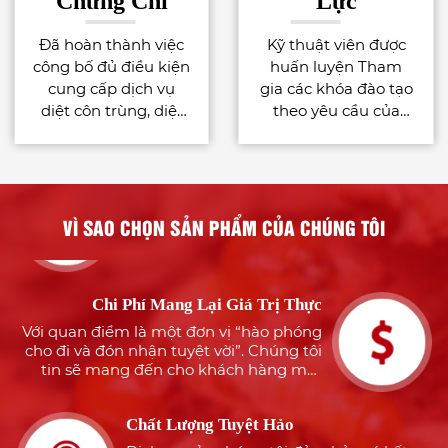
Chứng Chỉ
Lực
Đã hoàn thành việc
Kỹ thuật viên được
Nhiều Năm Kinh Nghiệm
công bố đủ điều kiện
huấn luyện Tham
Với đội ngũ nhiều năm kinh nghiệm
cung cấp dịch vụ
gia các khóa đào tạo
trong dịch vụ diệt côn trùng, khử khuẩn
diệt côn trùng, diệt
theo yêu cầu của
chắc chắn sẽ luôn làm làm hài lòng quý
khách hàng
khuẩn bằng chế
công việc phù hợp
phẩm quy định tại
với tiêu chuẩn quốc
Tận Tâm Với Khách Hàng
Điều 43 Nghị định
tế : - International
Với đội ngũ nhân viên chuyên nghiệp,
91/2016/NĐ-CP
Pest Management
tận tâm và giàu kinh nghiệm cùng
for the Food Industry
VÌ SAO CHỌN SẢN PHẨM CỦA CHÚNG TÔI
phương châm “khách hàng là số 1”,
– AIB International. -
chúng tôi sẽ mang đến cho khách hàng
Authorised Installer
sự an tâm, hài lòng
Chi Phí Mang Lại Giá Trị Thực
Certificate for Xterm
(Termite bait system)
Với quan điểm là một đơn vị “hào phóng
– Sumitomo
cho đi và đón nhận tuyệt vời”. Chúng tôi
tin sẽ mang đến cho khách hàng một
Chemical Nhận thức
dịch vụ tuyệt hảo nhưng đảm bảo tiết
được nguồn nhân
kiệm tối đa
lực là tài sản quý giá
Chất Lượng Tuyệt Hảo
của công ty, vì thế
Dịch vụ của chúng tôi đảm bảo có kết
Cty TNHH Môi