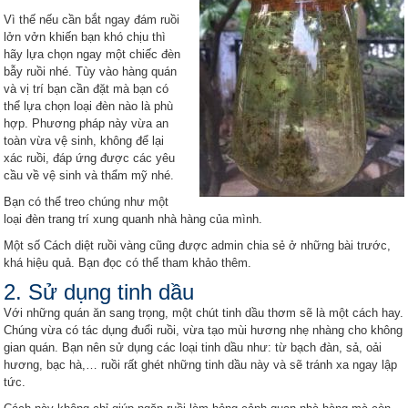
Vì thế nếu cần bắt ngay đám ruồi
lởn vởn khiến bạn khó chịu thì
hãy lựa chọn ngay một chiếc đèn
bẫy ruồi nhé. Tùy vào hàng quán
và vị trí bạn cần đặt mà bạn có
thể lựa chọn loại đèn nào là phù
hợp. Phương pháp này vừa an
toàn vừa vệ sinh, không để lại
xác ruồi, đáp ứng được các yêu
cầu về vệ sinh và thẩm mỹ nhé.
Bạn có thể treo chúng như một
loại đèn trang trí xung quanh nhà hàng của mình.
Một số Cách diệt ruồi vàng cũng được admin chia sẻ ở những bài trước,
khá hiệu quả. Bạn đọc có thể tham khảo thêm.
2. Sử dụng tinh dầu
Với những quán ăn sang trọng, một chút tinh dầu thơm sẽ là một cách hay.
Chúng vừa có tác dụng đuổi ruồi, vừa tạo mùi hương nhẹ nhàng cho không
gian quán. Bạn nên sử dụng các loại tinh dầu như: từ bạch đàn, sả, oải
hương, bạc hà,… ruồi rất ghét những tinh dầu này và sẽ tránh xa ngay lập
tức.