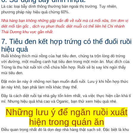
Là các loại bẫy dính thông thường bán ngoài thị trường. Tuy nhiên,
phương pháp này hiệu quả chừng 60%.
Nhà hàng bạn không những gặp vấn đề về ruồi mà cả mối nữa, tìm đơn vị
diệt mối tận gốc , dịch vụ phun thuốc diệt muỗi có thể liên hệ Chi nhánh
Thái Dương khu vực gần nhất.
7. Tiêu đen kết hợp trứng có thể đuổi ruồi
hiệu quả
Ruồi không thích mùi nồng của hạt tiêu đen, chúng ta trộn lòng đỏ trứng
với đường, một muỗng canh hạt tiêu đen trong một món ăn. Mục đích của
Trứng là thu hút ruồi tới chỗ chứa hỗn hợp. Ruồi sẽ bị say khi ngửi thấy
mùi tiêu đen.
Đặt món ăn này ở những nơi bạn muốn đuổi ruồi. Lưu ý khi hỗn hợp thức
ăn này khô, bạn phải làm mồi khác thay thế.
Đây là cách diệt ruồi tại nhà gây tốn kém nhất, và việc thực hiện cần khá tỉ
mỉ. Nhưng hiệu quả khá cao và Oganic, bạn thử xem hiệu quả nhé.
Những lưu ý để ngăn ruồi xuất
hiện trong quán ăn
Điều quan trọng nhất đó là dọn dẹp nhà hàng thật sạch sẽ. Đặc biệt là khu