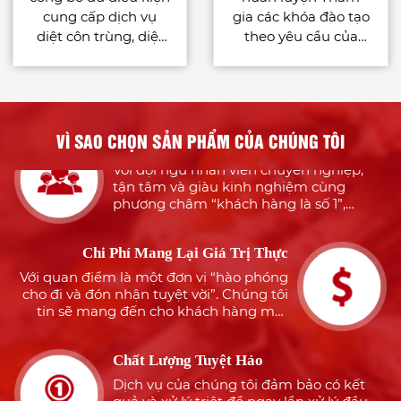
Nhiều Năm Kinh Nghiệm
cung cấp dịch vụ
gia các khóa đào tạo
Với đội ngũ nhiều năm kinh nghiệm
diệt côn trùng, diệt
theo yêu cầu của
trong dịch vụ diệt côn trùng, khử khuẩn
khuẩn bằng chế
công việc phù hợp
chắc chắn sẽ luôn làm làm hài lòng quý
phẩm quy định tại
với tiêu chuẩn quốc
khách hàng
Điều 43 Nghị định
tế : - International
Tận Tâm Với Khách Hàng
91/2016/NĐ-CP
Pest Management
Với đội ngũ nhân viên chuyên nghiệp,
for the Food Industry
VÌ SAO CHỌN SẢN PHẨM CỦA CHÚNG TÔI
tận tâm và giàu kinh nghiệm cùng
– AIB International. -
phương châm “khách hàng là số 1”,
Authorised Installer
chúng tôi sẽ mang đến cho khách hàng
Certificate for Xterm
sự an tâm, hài lòng
(Termite bait system)
Chi Phí Mang Lại Giá Trị Thực
– Sumitomo
Với quan điểm là một đơn vị “hào phóng
Chemical Nhận thức
cho đi và đón nhận tuyệt vời”. Chúng tôi
được nguồn nhân
tin sẽ mang đến cho khách hàng một
dịch vụ tuyệt hảo nhưng đảm bảo tiết
lực là tài sản quý giá
kiệm tối đa
của công ty, vì thế
Chất Lượng Tuyệt Hảo
Cty TNHH Môi
Dịch vụ của chúng tôi đảm bảo có kết
Trường Xanh Tiến
quả và xử lý triệt để ngay lần xử lý đầu
Trương đã cố gắng
tiên. Cam kết côn trùng không phát sinh
tạo điều kiện cho đội
lại lần nữa