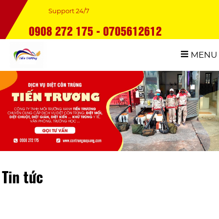
Support 24/7
0908 272 175 - 0705612612
MENU
Tin tức
công ty phun muỗi Đà Nẵng uy tín