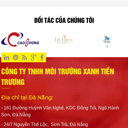
tiên. Cam kết côn trùng không phát sinh
không bị hao tổn
viên nhiệt tình. Chúng
lại lần nữa
nguyên liệu do mối mọt
tôi cũng sẽ luôn ủng hộ
ĐỐI TÁC CỦA CHÚNG TÔI
các bạn
CÔNG TY TNHH MÔI TRƯỜNG XANH TIẾN
TRƯƠNG
Địa chỉ tại Đà Nẵng:
- 181 Đường Huỳnh Văn Nghệ, KDC Đông Trà, Ngũ Hành
Sơn, Đà Nẵng
- 24/7 Nguyễn Thế Lộc, Sơn Trà, Đà Nẵng