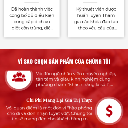
Đã hoàn thành việc
Kỹ thuật viên được
công bố đủ điều kiện
huấn luyện Tham
cung cấp dịch vụ
gia các khóa đào tạo
diệt côn trùng, diệt
theo yêu cầu của
Nhiều Năm Kinh Nghiệm
khuẩn bằng chế
công việc phù hợp
Với đội ngũ nhiều năm kinh nghiệm
phẩm quy định tại
với tiêu chuẩn quốc
trong dịch vụ diệt côn trùng, khử khuẩn
Điều 43 Nghị định
tế : - International
chắc chắn sẽ luôn làm làm hài lòng quý
khách hàng
91/2016/NĐ-CP
Pest Management
for the Food Industry
VÌ SAO CHỌN SẢN PHẨM CỦA CHÚNG TÔI
Tận Tâm Với Khách Hàng
– AIB International. -
Với đội ngũ nhân viên chuyên nghiệp,
Authorised Installer
tận tâm và giàu kinh nghiệm cùng
Certificate for Xterm
phương châm “khách hàng là số 1”,
(Termite bait system)
chúng tôi sẽ mang đến cho khách hàng
– Sumitomo
sự an tâm, hài lòng
Chemical Nhận thức
Chi Phí Mang Lại Giá Trị Thực
được nguồn nhân
Với quan điểm là một đơn vị “hào phóng
lực là tài sản quý giá
cho đi và đón nhận tuyệt vời”. Chúng tôi
tin sẽ mang đến cho khách hàng một
của công ty, vì thế
dịch vụ tuyệt hảo nhưng đảm bảo tiết
Cty TNHH Môi
kiệm tối đa