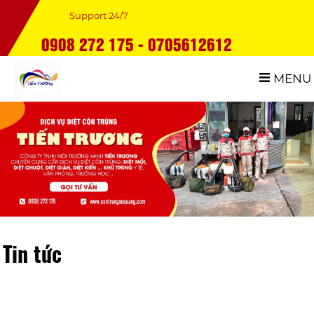
Support 24/7
0908 272 175 - 0705612612
MENU
Tin tức
dịch vụ phòng chống mối nhà ở tại Quảng Nam