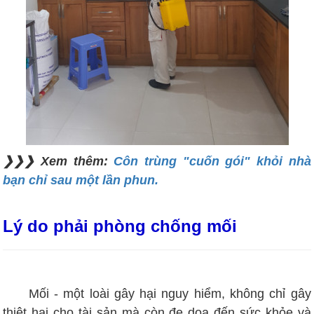
❯❯❯ Xem thêm:
Côn trùng "cuốn gói" khỏi nhà
bạn chỉ sau một lần phun.
Lý do phải phòng chống mối
Mối - một loài gây hại nguy hiểm, không chỉ gây
thiệt hại cho tài sản mà còn đe dọa đến sức khỏe và