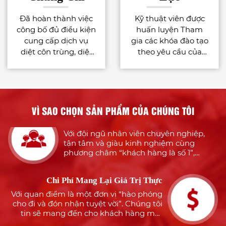
Đã hoàn thành việc
Kỹ thuật viên được
công bố đủ điều kiện
huấn luyện Tham
cung cấp dịch vụ
gia các khóa đào tạo
Nhiều Năm Kinh Nghiệm
diệt côn trùng, diệt
theo yêu cầu của
Với đội ngũ nhiều năm kinh nghiệm
khuẩn bằng chế
công việc phù hợp
trong dịch vụ diệt côn trùng, khử khuẩn
phẩm quy định tại
với tiêu chuẩn quốc
chắc chắn sẽ luôn làm làm hài lòng quý
Điều 43 Nghị định
tế : - International
khách hàng
91/2016/NĐ-CP
Pest Management
Tận Tâm Với Khách Hàng
for the Food Industry
VÌ SAO CHỌN SẢN PHẨM CỦA CHÚNG TÔI
– AIB International. -
Với đội ngũ nhân viên chuyên nghiệp,
tận tâm và giàu kinh nghiệm cùng
Authorised Installer
phương châm “khách hàng là số 1”,
Certificate for Xterm
chúng tôi sẽ mang đến cho khách hàng
(Termite bait system)
sự an tâm, hài lòng
– Sumitomo
Chi Phí Mang Lại Giá Trị Thực
Chemical Nhận thức
Với quan điểm là một đơn vị “hào phóng
được nguồn nhân
cho đi và đón nhận tuyệt vời”. Chúng tôi
lực là tài sản quý giá
tin sẽ mang đến cho khách hàng một
của công ty, vì thế
dịch vụ tuyệt hảo nhưng đảm bảo tiết
kiệm tối đa
Cty TNHH Môi