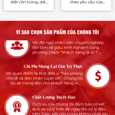
diệt côn trùng, diệt
theo yêu cầu của
Với đội ngũ nhiều năm kinh nghiệm
khuẩn bằng chế
công việc phù hợp
trong dịch vụ diệt côn trùng, khử khuẩn
chắc chắn sẽ luôn làm làm hài lòng quý
phẩm quy định tại
với tiêu chuẩn quốc
khách hàng
Điều 43 Nghị định
tế : - International
91/2016/NĐ-CP
Pest Management
Tận Tâm Với Khách Hàng
for the Food Industry
VÌ SAO CHỌN SẢN PHẨM CỦA CHÚNG TÔI
Với đội ngũ nhân viên chuyên nghiệp,
– AIB International. -
tận tâm và giàu kinh nghiệm cùng
Authorised Installer
phương châm “khách hàng là số 1”,
Certificate for Xterm
chúng tôi sẽ mang đến cho khách hàng
(Termite bait system)
sự an tâm, hài lòng
Chi Phí Mang Lại Giá Trị Thực
– Sumitomo
Chemical Nhận thức
Với quan điểm là một đơn vị “hào phóng
cho đi và đón nhận tuyệt vời”. Chúng tôi
được nguồn nhân
tin sẽ mang đến cho khách hàng một
lực là tài sản quý giá
dịch vụ tuyệt hảo nhưng đảm bảo tiết
của công ty, vì thế
kiệm tối đa
Cty TNHH Môi
Chất Lượng Tuyệt Hảo
Trường Xanh Tiến
Dịch vụ của chúng tôi đảm bảo có kết
Trương đã cố gắng
quả và xử lý triệt để ngay lần xử lý đầu
tạo điều kiện cho đội
tiên. Cam kết côn trùng không phát sinh
ngũ nhân viên tiếp
lại lần nữa
thu và học hỏi các