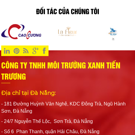
lại lần nữa
nguyên liệu do mối mọt
tôi cũng sẽ luôn ủng hộ
ĐỐI TÁC CỦA CHÚNG TÔI
các bạn
CÔNG TY TNHH MÔI TRƯỜNG XANH TIẾN
TRƯƠNG
Địa chỉ tại Đà Nẵng:
- 181 Đường Huỳnh Văn Nghệ, KDC Đông Trà, Ngũ Hành
Sơn, Đà Nẵng
- 24/7 Nguyễn Thế Lộc, Sơn Trà, Đà Nẵng
- Số 6 Phan Thanh, quận Hải Châu, Đà Nẵng