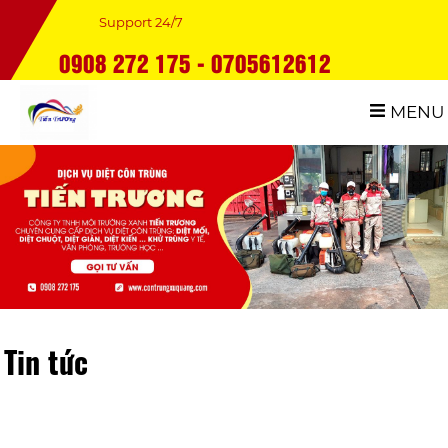
Support 24/7
0908 272 175 - 0705612612
MENU
Tin tức
địa chỉ diệt mối uy tín