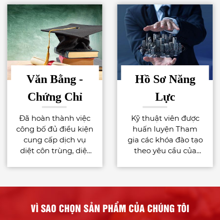
Văn Bằng -
Hồ Sơ Năng
Chứng Chỉ
Lực
Đã hoàn thành việc
Kỹ thuật viên được
công bố đủ điều kiện
huấn luyện Tham
cung cấp dịch vụ
gia các khóa đào tạo
Nhiều Năm Kinh Nghiệm
diệt côn trùng, diệt
theo yêu cầu của
Với đội ngũ nhiều năm kinh nghiệm
khuẩn bằng chế
công việc phù hợp
trong dịch vụ diệt côn trùng, khử khuẩn
phẩm quy định tại
với tiêu chuẩn quốc
chắc chắn sẽ luôn làm làm hài lòng quý
Điều 43 Nghị định
tế : - International
khách hàng
91/2016/NĐ-CP
Pest Management
for the Food Industry
Tận Tâm Với Khách Hàng
VÌ SAO CHỌN SẢN PHẨM CỦA CHÚNG TÔI
– AIB International. -
Với đội ngũ nhân viên chuyên nghiệp,