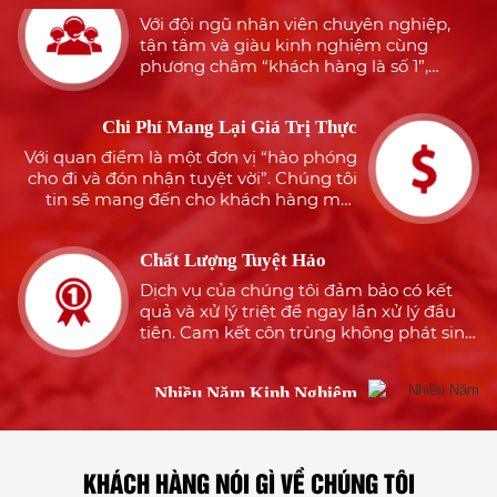
Authorised Installer
tận tâm và giàu kinh nghiệm cùng
phương châm “khách hàng là số 1”,
Certificate for Xterm
chúng tôi sẽ mang đến cho khách hàng
(Termite bait system)
sự an tâm, hài lòng
– Sumitomo
Chi Phí Mang Lại Giá Trị Thực
Chemical Nhận thức
Với quan điểm là một đơn vị “hào phóng
được nguồn nhân
cho đi và đón nhận tuyệt vời”. Chúng tôi
lực là tài sản quý giá
tin sẽ mang đến cho khách hàng một
của công ty, vì thế
dịch vụ tuyệt hảo nhưng đảm bảo tiết
Cty TNHH Môi
kiệm tối đa
Chất Lượng Tuyệt Hảo
Trường Xanh Tiến
Trương đã cố gắng
Dịch vụ của chúng tôi đảm bảo có kết
tạo điều kiện cho đội
quả và xử lý triệt để ngay lần xử lý đầu
tiên. Cam kết côn trùng không phát sinh
ngũ nhân viên tiếp
lại lần nữa
thu và học hỏi các
kiến thức trong và
Nhiều Năm Kinh Nghiệm
ngoài nước trong
Với đội ngũ nhiều năm kinh nghiệm
lĩnh kiểm soát dịch
trong dịch vụ diệt côn trùng, khử khuẩn
hại.
chắc chắn sẽ luôn làm làm hài lòng quý
khách hàng
KHÁCH HÀNG NÓI GÌ VỀ CHÚNG TÔI