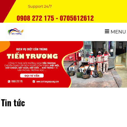
Support 24/7
0908 272 175 - 0705612612
MENU
Tin tức
dịch vụ diệt chuột trong kho hàng